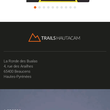
La Ronde des Bualas
4, rue des Arailhes
65400 Beaucens
Hautes-Pyrénées