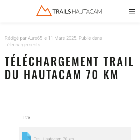
Accéder au contenu principal
Rédigé par Aure65 le
11 Mars 2025
. Publié dans
Téléchargements
.
TÉLÉCHARGEMENT TRAIL
DU HAUTACAM 70 KM
Titre
Trail-Hautacam-70-km