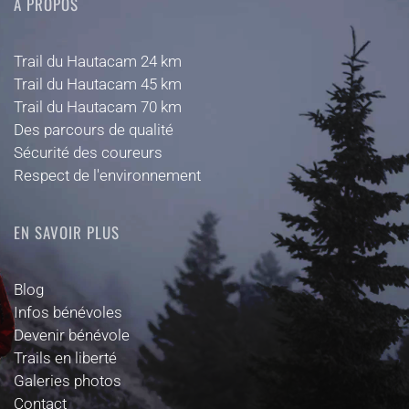
A PROPOS
Trail du Hautacam 24 km
Trail du Hautacam 45 km
Trail du Hautacam 70 km
Des parcours de qualité
Sécurité des coureurs
Respect de l'environnement
EN SAVOIR PLUS
Blog
Infos bénévoles
Devenir bénévole
Trails en liberté
Galeries photos
Contact