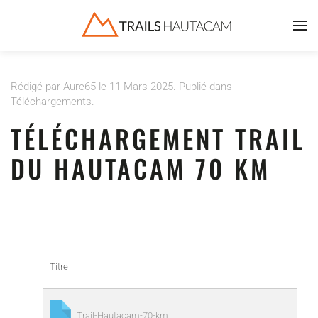
Accéder au contenu principal
Rédigé par Aure65 le
11 Mars 2025
. Publié dans
Téléchargements
.
TÉLÉCHARGEMENT TRAIL
DU HAUTACAM 70 KM
Titre
Trail-Hautacam-70-km