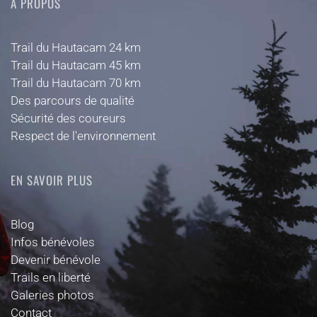
A PROPOS
Trail du Hautacam 24 km
Trail du Hautacam 45 km
Trail du Hautacam 70 km
Des parcours de qualité
Sécurité des coureurs
Respect de l'environnement
EN SAVOIR PLUS
Blog
Infos bénévoles
Devenir bénévole
Trails en liberté
Galeries photos
Contact