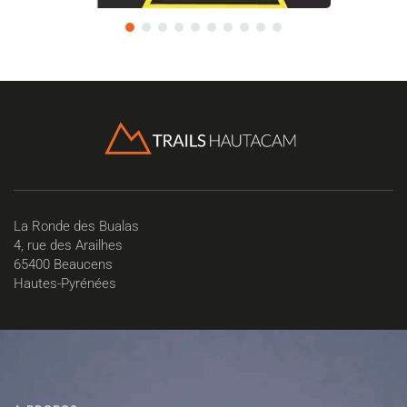
La Ronde des Bualas
4, rue des Arailhes
65400 Beaucens
Hautes-Pyrénées