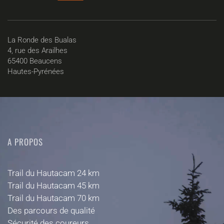
La Ronde des Bualas
4, rue des Arailhes
65400 Beaucens
Hautes-Pyrénées
A PROPOS
Trail du Hautacam 24 km
Trail du Hautacam 45 km
Trail du Hautacam 70 km
Des parcours de qualité
Sécurité des coureurs