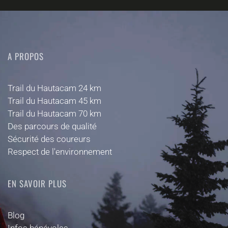
A PROPOS
Trail du Hautacam 24 km
Trail du Hautacam 45 km
Trail du Hautacam 70 km
Des parcours de qualité
Sécurité des coureurs
Respect de l'environnement
EN SAVOIR PLUS
Blog