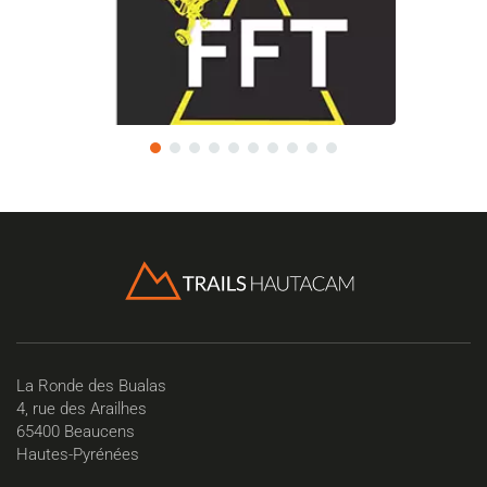
La Ronde des Bualas
4, rue des Arailhes
65400 Beaucens
Hautes-Pyrénées