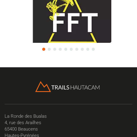
La Ronde des Bualas
4, rue des Arailhes
65400 Beaucens
Hautes-Pyrénées