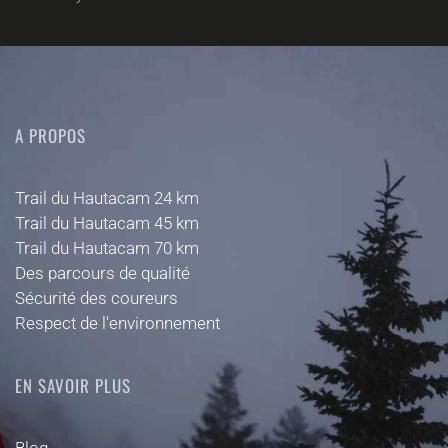
A PROPOS
Trail du Hautacam 24 km
Trail du Hautacam 45 km
Trail du Hautacam 70 km
Des parcours de qualité
Sécurité des coureurs
Respect de l'environnement
EN SAVOIR PLUS
Blog